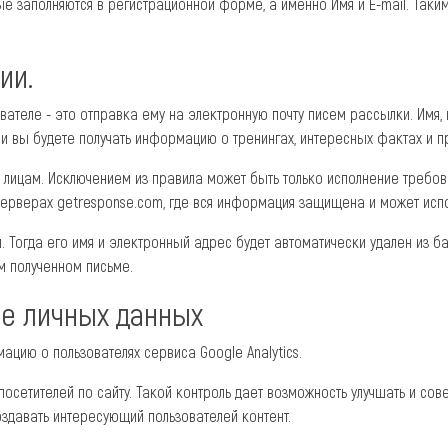
ые заполняются в регистрационной форме, а именно Имя и E-mail. Таки
ии.
ователе - это отправка ему на электронную почту писем рассылки. Имя
и вы будете получать информацию о тренингах, интересных фактах и п
лицам. Исключением из правила может быть только исполнение требов
ерверах getresponse.com, где вся информация защищена и может испо
. Тогда его имя и электронный адрес будет автоматически удален из ба
м полученном письме.
ие личных данных
ацию о пользователях сервиса Google Analytics.
сетителей по сайту. Такой контроль дает возможность улучшать и сов
оздавать интересующий пользователей контент.