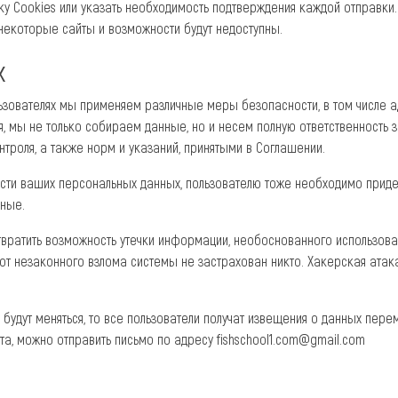
 Cookies или указать необходимость подтверждения каждой отправки. Э
некоторые сайты и возможности будут недоступны.
х
зователях мы применяем различные меры безопасности, в том числе ад
 мы не только собираем данные, но и несем полную ответственность 
роля, а также норм и указаний, принятыми в Соглашении.
ости ваших персональных данных, пользователю тоже необходимо приде
нные.
вратить возможность утечки информации, необоснованного использован
 от незаконного взлома системы не застрахован никто. Хакерская атак
удут меняться, то все пользователи получат извещения о данных перем
а, можно отправить письмо по адресу fishschool1.com@gmail.com